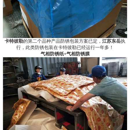
卡特彼勒
的第二个品种产品防锈包装方案已定，
江苏东岳
执
行，此类防锈包装在卡特彼勒已经运行一年多！
气相防锈纸+气相防锈膜