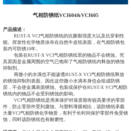
气相防锈纸VCI604&VCI605
产品描述：
RUST-X VCI
气相防锈纸的抗撕裂强度大以及抗穿刺性
能。挥发性化学物质涂布在自然牛皮纸表面，在气相防锈包
装内可防锈
10
年。
包装在
RUST-X VCI
气相防锈纸里的物品不会锈蚀。究
其原因是金属周围的空气已饱和了气相防锈纸内释放的锈蚀
抑制剂。
再微小的水滴也不能渗透
RUST-X VCI
气相防锈纸释放
的锈蚀抑制剂表面。因此这些微小水滴本身也会组成防锈
层，不会使金属表面锈蚀。
包装或保护在
RUST-X VCI气相防
锈纸内的物品不会受到锈蚀的影响。
VCI
气相防锈纸是用来保护对保质期有较高要求的零部
件，防止零部件受到腐蚀。与塑料薄膜相比，该防锈纸承载
大量
VCI
气相防锈化学物质，有利于长时间保护零部件免受锈
蚀，同时该防锈纸也有耐磨性。