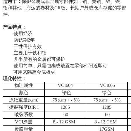
适用于：
保护金属或非金属零部件如：铜、黄铜、锌、铁、
铝和其他；海运的卷材及
CR
板、长期户外或仓库存储的零部
件。
产品特点：
使用经济
防锈期
2
年
干性保护有效
主要用于铁和铝
几乎所有的金属都可保护
使用简单，只需包裹或放置在零部件附近即可
可用来隔离金属板材
理化特性：
物理属性
VCI604
VCI605
颜色
绿色
绿色
原纸重量
(gsm)
75 gsm + - 5%
75 gsm + - 5%
撕裂强度
DIR I
1285
1285
破裂系数
60
60
VCI
涂层
8 - 12 GSM
8 - 12 GSM
覆膜重量
17GSM